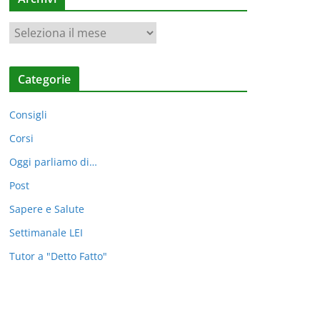
A
r
c
Categorie
h
i
Consigli
v
i
Corsi
Oggi parliamo di…
Post
Sapere e Salute
Settimanale LEI
Tutor a "Detto Fatto"