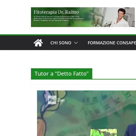
Salta
al
contenuto
CHI SONO
FORMAZIONE CONSAP
Tutor a “Detto Fatto”