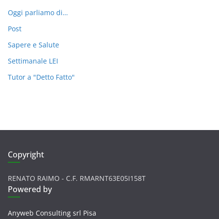
Oggi parliamo di…
Post
Sapere e Salute
Settimanale LEI
Tutor a "Detto Fatto"
Copyright
RENATO RAIMO - C.F. RMARNT63E05I158T
Powered by
Anyweb Consulting srl Pisa