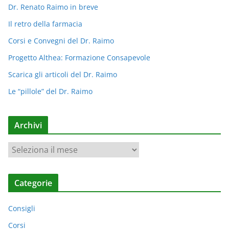
Dr. Renato Raimo in breve
Il retro della farmacia
Corsi e Convegni del Dr. Raimo
Progetto Althea: Formazione Consapevole
Scarica gli articoli del Dr. Raimo
Le “pillole” del Dr. Raimo
Archivi
A
r
c
Categorie
h
i
Consigli
v
i
Corsi