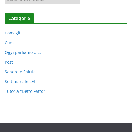
r
c
Categorie
h
i
Consigli
v
i
Corsi
Oggi parliamo di…
Post
Sapere e Salute
Settimanale LEI
Tutor a "Detto Fatto"